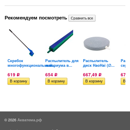
Рекомендуем посмотреть
Скребок
Распылитель для
Распылитель
Расп
многофункциональный...
аквариума в...
диск HaoHai (∅...
серы
619
654
667,49
678
Р
Р
Р
© 2026
Акватема.рф