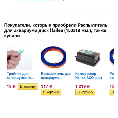
Покупатели, которые приобрели Распылитель
для аквариума диск Hailea (150x18 мм.), также
купили
ан
Тройник для
Распылитель для
Компрессор
Расп
аквариумного...
аквариума...
Hailea ACO 9904
аква
19
317
1 219
159
Р
Р
Р