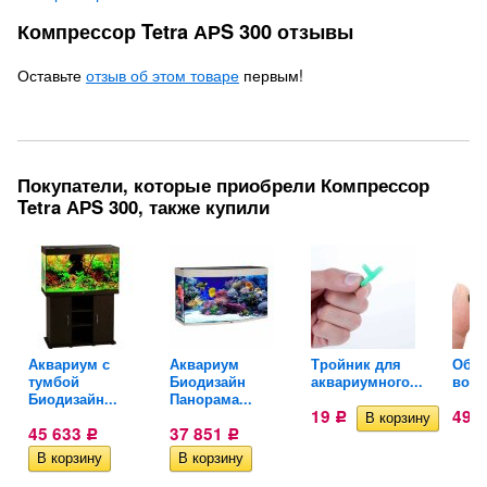
Компрессор Tetra АРS 300 отзывы
Оставьте
отзыв об этом товаре
первым!
Покупатели, которые приобрели Компрессор
Tetra АРS 300, также купили
ля
Аквариум с
Аквариум
Тройник для
Обра
тумбой
Биодизайн
аквариумного...
возд
Биодизайн...
Панорама...
19
49
Р
45 633
37 851
Р
Р