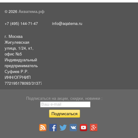
© 2026
Акватема.рф
+7 (495) 144-71-47
info@aqatema.ru
г. Москва
Жигулевская
улица, 1/24, к1,
офис №5
Индивидуальный
предприниматель
Суфиев Р.Р.
ИНН/ОГРНИП
772195178093/31377461610054
Подписаться на акции, скидки, новинки :