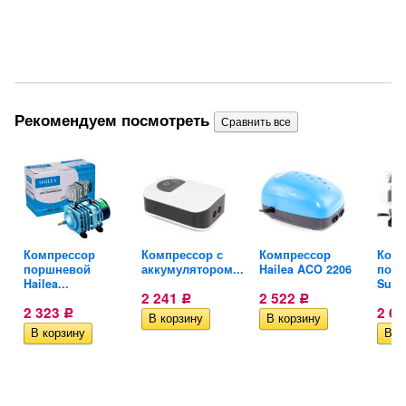
Рекомендуем посмотреть
Компрессор
Компрессор с
Компрессор
Комп
поршневой
аккумулятором...
Hailea ACO 2206
пор
Hailea...
Suns
2 241
2 522
Р
Р
2 323
2 6
Р