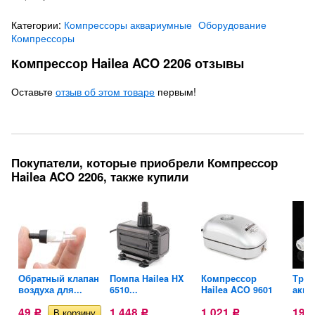
Категории:
Компрессоры аквариумные
Оборудование
Компрессоры
Компрессор Hailea ACO 2206 отзывы
Оставьте
отзыв об этом товаре
первым!
Покупатели, которые приобрели Компрессор
Hailea ACO 2206, также купили
Обратный клапан
Помпа Hailea HX
Компрессор
Трой
воздуха для...
6510...
Hailea ACO 9601
аква
49
1 448
1 021
19,
Р
Р
Р