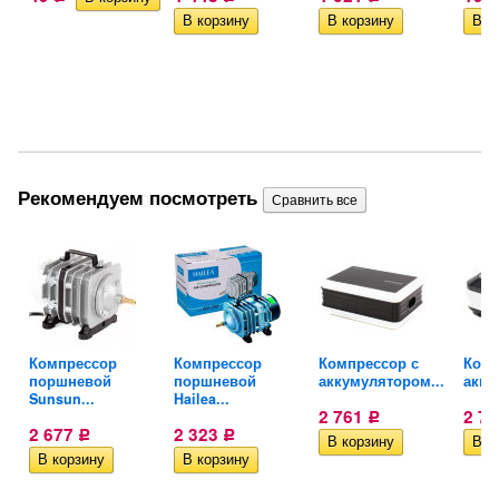
Рекомендуем посмотреть
ra
Компрессор
Компрессор
Компрессор с
Комп
поршневой
поршневой
аккумулятором...
акку
Sunsun...
Hailea...
2 761
2 7
Р
2 677
2 323
Р
Р