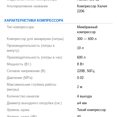
Альтернативное название
Компрессор Халея
2206
ХАРАКТЕРИСТИКИ КОМПРЕССОРА
Тип компрессора
Мембранный
компрессор
Компрессор для аквариума (литры)
300 — 600 л
Производительность (литры в
10 л
минуту)
Производительность (литры в час)
600 л
Мощность (Вт.)
8 Вт
Сетевое напряжение (В)
220В, 50Гц
Давление (MPa)
0.02
Максимальная глубина работы
2 м
(метры)
Количество каналов
4 выхода
Диаметр выходного патрубка (см.)
⌀4 мм
Уровень шума
Тихий компрессор
Уровень шума (dB)
40