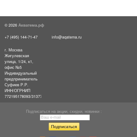
© 2026
Акватема.рф
+7 (495) 144-71-47
info@aqatema.ru
г. Москва
Жигулевская
улица, 1/24, к1,
офис №5
Индивидуальный
предприниматель
Суфиев Р.Р.
ИНН/ОГРНИП
772195178093/31377461610054
Подписаться на акции, скидки, новинки :