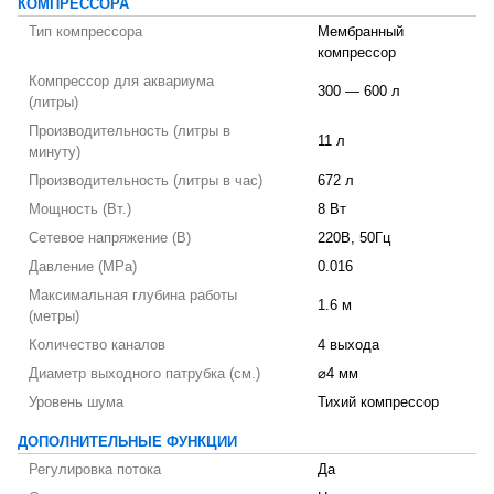
КОМПРЕССОРА
Тип компрессора
Мембранный
компрессор
Компрессор для аквариума
300 — 600 л
(литры)
Производительность (литры в
11 л
минуту)
Производительность (литры в час)
672 л
Мощность (Вт.)
8 Вт
Сетевое напряжение (В)
220В, 50Гц
Давление (MPa)
0.016
Максимальная глубина работы
1.6 м
(метры)
Количество каналов
4 выхода
Диаметр выходного патрубка (см.)
⌀4 мм
Уровень шума
Тихий компрессор
ДОПОЛНИТЕЛЬНЫЕ ФУНКЦИИ
Регулировка потока
Да