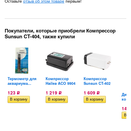
Оставьте
отзыв об этом товаре
первым!
Покупатели, которые приобрели Компрессор
Sunsun CT-404, также купили
йн
Термометр для
Компрессор
Компрессор
аквариума...
Hailea ACO 9904
Sunsun CT-402
123
1 219
1 609
Р
Р
Р
Диаф
комп
145