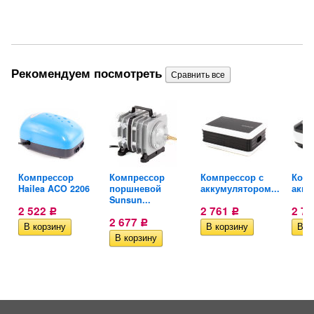
Рекомендуем посмотреть
ra
Компрессор
Компрессор
Компрессор с
Комп
Hailea ACO 2206
поршневой
аккумулятором...
акку
Sunsun...
2 522
2 761
2 7
Р
Р
2 677
Р