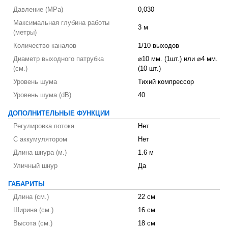
Давление (MPa)
0,030
Максимальная глубина работы
3 м
(метры)
Количество каналов
1/10 выходов
Диаметр выходного патрубка
⌀10 мм. (1шт.) или ⌀4 мм.
(см.)
(10 шт.)
Уровень шума
Тихий компрессор
Уровень шума (dB)
40
ДОПОЛНИТЕЛЬНЫЕ ФУНКЦИИ
Регулировка потока
Нет
С аккумулятором
Нет
Длина шнура (м.)
1.6 м
Уличный шнур
Да
ГАБАРИТЫ
Длина (см.)
22 см
Ширина (см.)
16 см
Высота (см.)
18 см