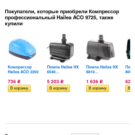
Покупатели, которые приобрели Компрессор
профессиональный Hailea ACO 9725, также
купили
X
Компрессор
Помпа Hailea HX
Помпа Hailea HX
Помп
Hailea ACO 2202
6540...
8810...
800
736
5 203
1 636
627
Р
Р
Р