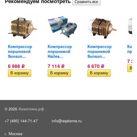
Рекомендуем посмотреть
Компрессор
Компрессор
Компрессор
Комп
ный...
поршневой
поршневой
поршневой
проф
Sunsun...
Hailea...
Sunsun...
7 2
6 988
7 114
6 670
Р
Р
Р
© 2026
Акватема.рф
+7 (495) 144-71-47
info@aqatema.ru
г. Москва