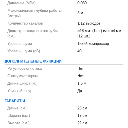
Давление (MPa)
0,030
Максимальная глубина работы
3 м
(метры)
Количество каналов
1/12 выходов
Диаметр выходного патрубка
⌀18 мм. (1шт.) или ⌀4 мм.
(см.)
(12 шт.)
Уровень шума
Тихий компрессор
Уровень шума (dB)
40
ДОПОЛНИТЕЛЬНЫЕ ФУНКЦИИ
Регулировка потока
Нет
С аккумулятором
Нет
Длина шнура (м.)
1.5 м
Уличный шнур
Да
ГАБАРИТЫ
Длина (см.)
23 см
Ширина (см.)
17 см
Высота (см.)
22 см