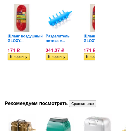
Шланг воздушный
Разделитель
Шланг воздушный
Разд
GLOXY...
потока с...
GLOXY...
поток
171
341,37
171
341
Р
Р
Р
Рекомендуем посмотреть