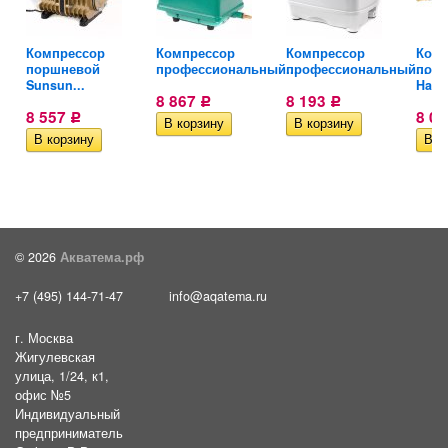
Компрессор
Компрессор
Компрессор
Комп
поршневой
профессиональный...
профессиональный...
пор
Sunsun...
Haile
8 867
8 193
Р
Р
8 557
8 0
Р
© 2026
Акватема.рф
+7 (495) 144-71-47
info@aqatema.ru
г. Москва
Жигулевская
улица, 1/24, к1,
офис №5
Индивидуальный
предприниматель