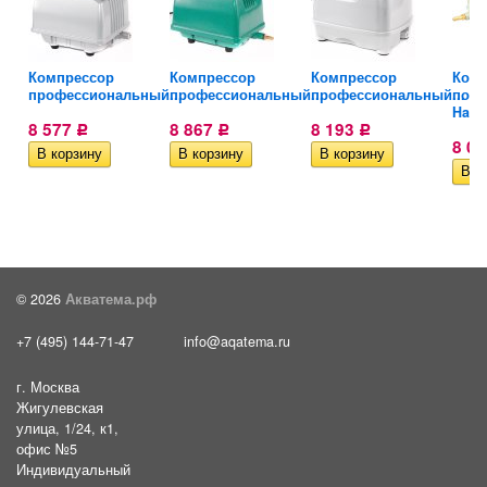
Компрессор
Компрессор
Компрессор
Комп
..
профессиональный...
профессиональный...
профессиональный...
пор
Haile
8 577
8 867
8 193
Р
Р
Р
8 0
© 2026
Акватема.рф
+7 (495) 144-71-47
info@aqatema.ru
г. Москва
Жигулевская
улица, 1/24, к1,
офис №5
Индивидуальный