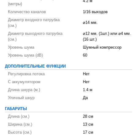
4.2 м
(метры)
Количество каналов
1/16 выходов
Диаметр входного патрубка
⌀14 мм.
(см.)
Диаметр выходного патрубка
⌀12 мм. (1шт.) или ⌀4 мм.
(см.)
(16 шт.)
Уровень шума
Шумный компрессор
Уровень шума (dB)
60
ДОПОЛНИТЕЛЬНЫЕ ФУНКЦИИ
Регулировка потока
Нет
С аккумулятором
Нет
Длина шнура (м.)
1.4 м
Уличный шнур
Да
ГАБАРИТЫ
Длина (см.)
28 см
Ширина (см.)
13 см
Высота (см.)
17 см