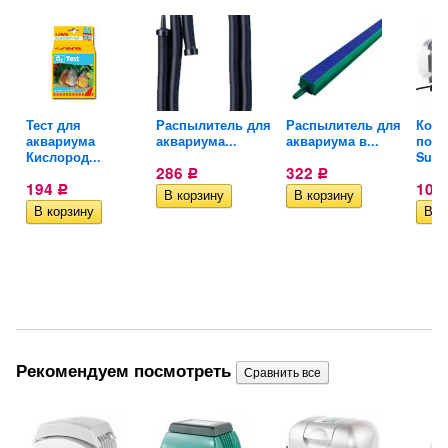
Тест для
Распылитель для
Распылитель для
Комп
аквариума
аквариума...
аквариума в...
пор
Кислород...
Suns
286
322
Р
Р
194
10 
Р
Рекомендуем посмотреть