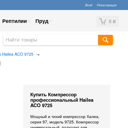
Вход
Регистрация
Рептилии
Пруд
0
Р
 Hailea ACO 9725
→
ы
Купить Компрессор
профессиональный Hailea
ACO 9725
Мощный и тихий компрессор Халеа,
серия 97, модель 9725. Компрессор
универсальный, подходит для