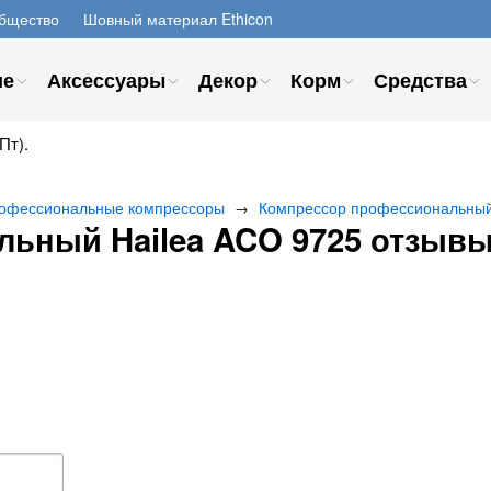
бщество
Шовный материал Ethicon
ие
Аксессуары
Декор
Корм
Средства
Пт).
офессиональные компрессоры
Компрессор профессиональный
→
ьный Hailea ACO 9725 отзыв