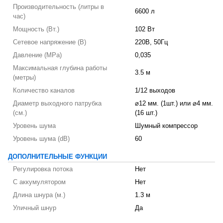
Производительность (литры в
6600 л
час)
Мощность (Вт.)
102 Вт
Сетевое напряжение (В)
220В, 50Гц
Давление (MPa)
0,035
Максимальная глубина работы
3.5 м
(метры)
Количество каналов
1/12 выходов
Диаметр выходного патрубка
⌀12 мм. (1шт.) или ⌀4 мм.
(см.)
(16 шт.)
Уровень шума
Шумный компрессор
Уровень шума (dB)
60
ДОПОЛНИТЕЛЬНЫЕ ФУНКЦИИ
Регулировка потока
Нет
С аккумулятором
Нет
Длина шнура (м.)
1.3 м
Уличный шнур
Да