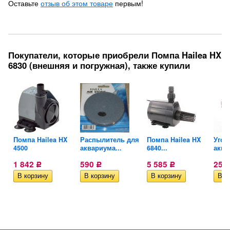
Оставьте
отзыв об этом товаре
первым!
Покупатели, которые приобрели Помпа Hailea HX
6830 (внешняя и погружная), также купили
Помпа Hailea HX
Распылитель для
Помпа Hailea HX
Угол
.
4500
аквариума...
6840...
аква
1 842
590
5 585
255
Р
Р
Р