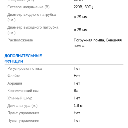
Сетевое напряжение (В)
220В, 50Гц
Диаметр входного патрубка
⌀ 25 мм.
(см.)
Диаметр выходного патрубка
⌀ 25 мм.
(см.)
Расположение
Погружная помпа, Внешняя
помпа
ДОПОЛНИТЕЛЬНЫЕ
ФУНКЦИИ
Регулировка потока
Нет
Флейта
Нет
Аэрация
Нет
Керамический вал
Да
Уличный шнур
Нет
Длина шнура (м.)
1.8 м
Пульт управления
Нет
Пульт управления
Нет