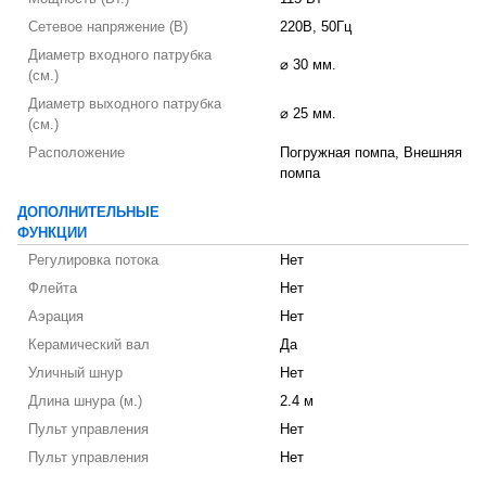
Сетевое напряжение (В)
220В, 50Гц
Диаметр входного патрубка
⌀ 30 мм.
(см.)
Диаметр выходного патрубка
⌀ 25 мм.
(см.)
Расположение
Погружная помпа, Внешняя
помпа
ДОПОЛНИТЕЛЬНЫЕ
ФУНКЦИИ
Регулировка потока
Нет
Флейта
Нет
Аэрация
Нет
Керамический вал
Да
Уличный шнур
Нет
Длина шнура (м.)
2.4 м
Пульт управления
Нет
Пульт управления
Нет