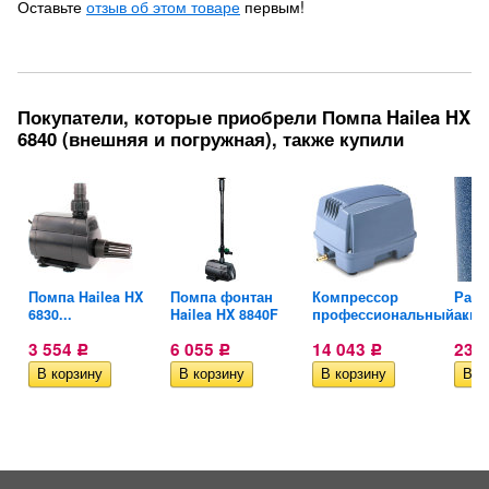
Оставьте
отзыв об этом товаре
первым!
Покупатели, которые приобрели Помпа Hailea HX
6840 (внешняя и погружная), также купили
ля
Помпа Hailea HX
Помпа фонтан
Компрессор
Расп
6830...
Hailea HX 8840F
профессиональный...
аква
3 554
6 055
14 043
231
Р
Р
Р