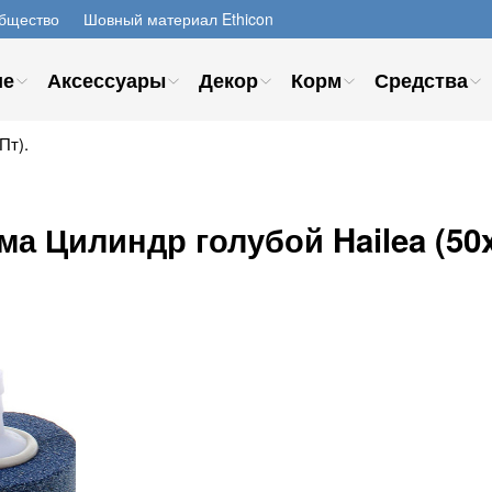
бщество
Шовный материал Ethicon
ие
Аксессуары
Декор
Корм
Средства
Пт).
а Цилиндр голубой Hailea (50x