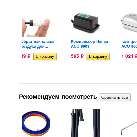
для
Обратный клапан
Компрессор Hailea
Компрес
воздуха для...
ACO 9901
ACO 96
49
585
1 021
Р
Р
Рекомендуем посмотреть