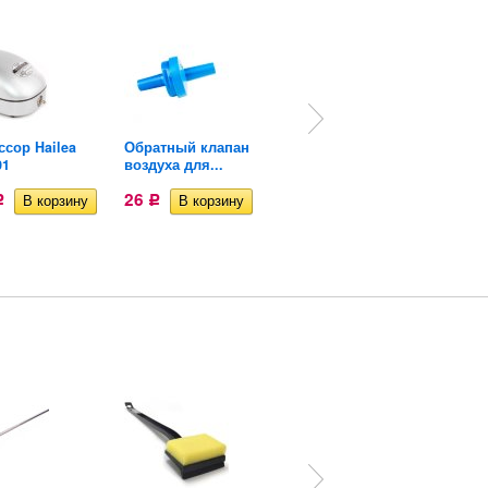
сор Hailea
Обратный клапан
Тройник для
01
воздуха для...
аквариумного...
26
19
Р
Р
Р