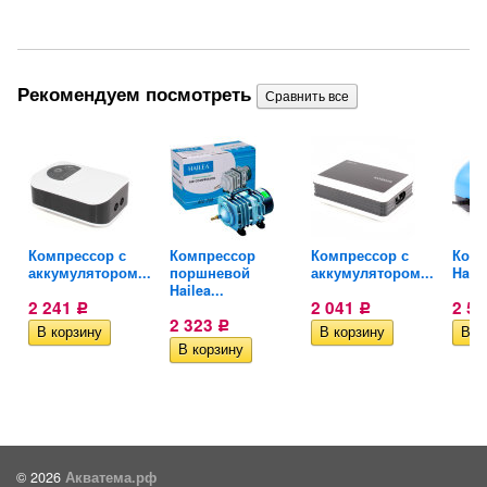
Рекомендуем посмотреть
me
Компрессор с
Компрессор
Компрессор с
Комп
аккумулятором...
поршневой
аккумулятором...
Hail
Hailea...
2 241
2 041
2 5
Р
Р
2 323
Р
© 2026
Акватема.рф