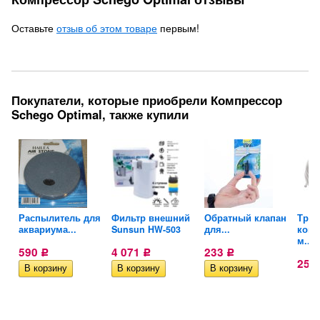
Оставьте
отзыв об этом товаре
первым!
Покупатели, которые приобрели Компрессор
Schego Optimal, также купили
Распылитель для
Фильтр внешний
Обратный клапан
Труб
аквариума...
Sunsun HW-503
для...
комп
м....
590
4 071
233
Р
Р
Р
25