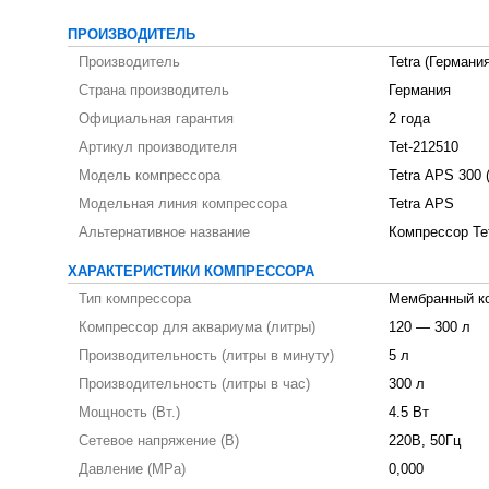
ПРОИЗВОДИТЕЛЬ
Производитель
Tetra (Германия
Страна производитель
Германия
Официальная гарантия
2 года
Артикул производителя
Tet-212510
Модель компрессора
Tetra АРS 300 
Модельная линия компрессора
Tetra АРS
Альтернативное название
Компрессор Те
ХАРАКТЕРИСТИКИ КОМПРЕССОРА
Тип компрессора
Мембранный к
Компрессор для аквариума (литры)
120 — 300 л
Производительность (литры в минуту)
5 л
Производительность (литры в час)
300 л
Мощность (Вт.)
4.5 Вт
Сетевое напряжение (В)
220В, 50Гц
Давление (MPa)
0,000