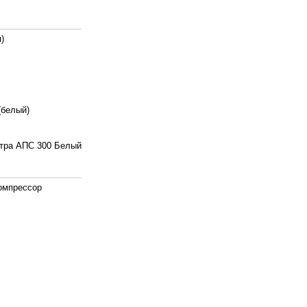
)
(белый)
тра АПС 300 Белый
омпрессор