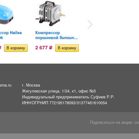
сор Hailea
Компрессор
Компрессор с
06
поршневой Sunsun...
аккумулятором...
2 677
2 761
Р
Р
Р
ema.ru
г. Москва
Жигулевская улица, 1/24, к1, офис №5
Индивидуальный предприниматель Суфиев Р.Р.
ИНН/ОГРНИП 772195178093/31377461610054
Подписаться на акции, ск