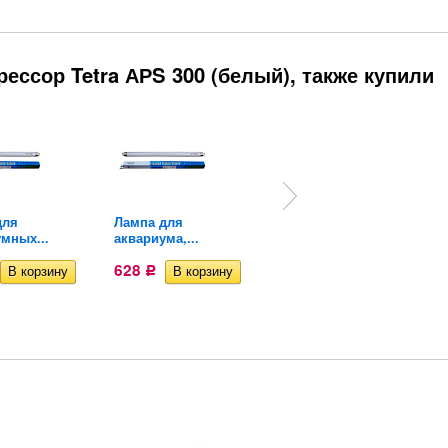
ессор Tetra АРS 300 (белый), также купили
для
Лампа для
Лампа для роста
мных...
аквариума,...
растений в...
628
1 207
Р
Р