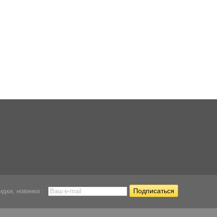
Компрессор с
Компрессор
Компрессор Tetra 
аккумулятором...
поршневой Hailea...
300
2 788
3 420
2 314
Р
Р
Р
идки, новинки :