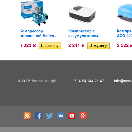
Компрессор
Компрессор с
Компрес
sun...
поршневой Hailea...
аккумулятором...
ACO 22
2 323
2 241
2 522
Р
Р
© 2026
Акватема.рф
+7 (495) 144-71-47
info@aqat