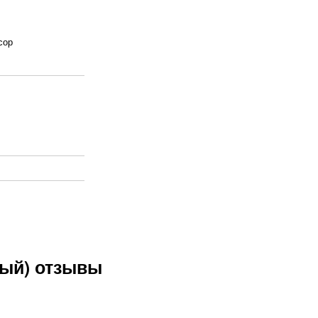
сор
лый) отзывы