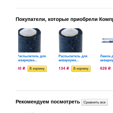
Покупатели, которые приобрели Компр
Распылитель для
Распылитель для
Лампа 
аквариума...
аквариума...
аквариу
40
134
628
Р
Р
Р
Рекомендуем посмотреть