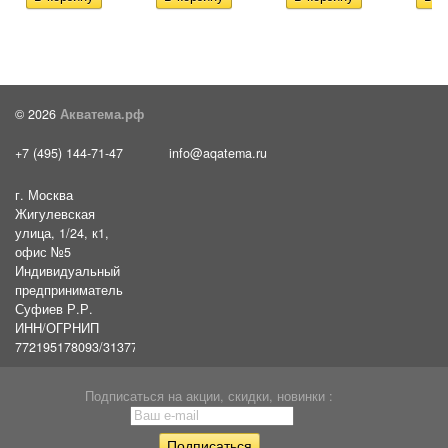
© 2026
Акватема.рф
+7 (495) 144-71-47
info@aqatema.ru
г. Москва
Жигулевская
улица, 1/24, к1,
офис №5
Индивидуальный
предприниматель
Суфиев Р.Р.
ИНН/ОГРНИП
772195178093/31377461610054
Подписаться на акции, скидки, новинки :