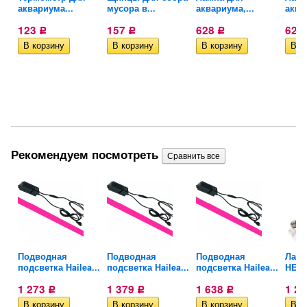
аквариума...
мусора в...
аквариума,...
аква
123
157
628
628
Р
Р
Р
Рекомендуем посмотреть
Подводная
Подводная
Подводная
Ламп
подсветка Hailea...
подсветка Hailea...
подсветка Hailea...
HEAT
1 273
1 379
1 638
1 2
Р
Р
Р