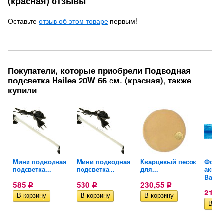
(красная) отзывы
Оставьте
отзыв об этом товаре
первым!
Покупатели, которые приобрели Подводная
подсветка Hailea 20W 66 см. (красная), также
купили
Мини подводная
Мини подводная
Кварцевый песок
Фон 
подсветка...
подсветка...
для...
аква
Barbu
585
530
230,55
Р
Р
Р
210