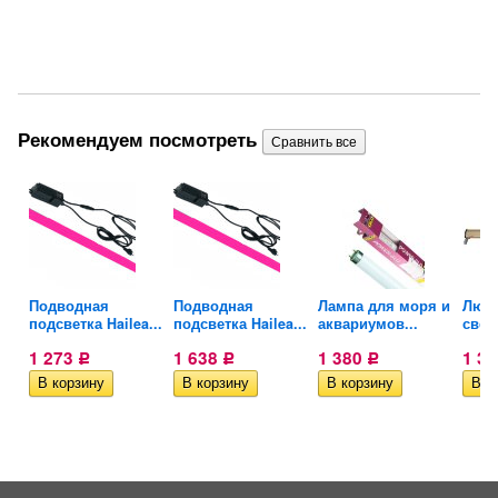
Рекомендуем посмотреть
Подводная
Подводная
Лампа для моря и
Люм
подсветка Hailea...
подсветка Hailea...
аквариумов...
свет
1 273
1 638
1 380
1 3
Р
Р
Р