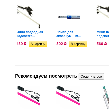
ая
Мини подводная
Лампа для
Мини п
.
подсветка...
аквариумных...
подсвет
530
502
566
Р
Р
Р
Рекомендуем посмотреть