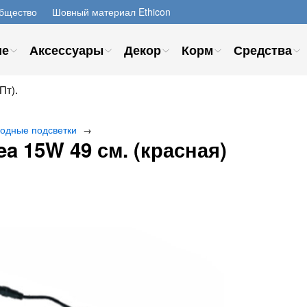
бщество
Шовный материал Ethicon
ие
Аксессуары
Декор
Корм
Средства
Пт).
одные подсветки
→
a 15W 49 см. (красная)