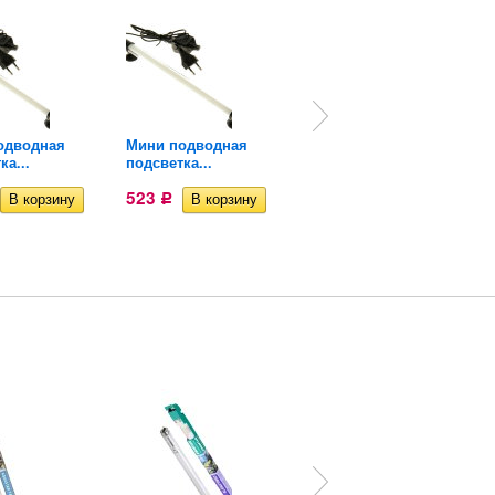
одводная
Мини подводная
Галька для
ка...
подсветка...
аквариума...
523
287
Р
Р