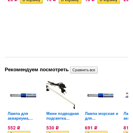
Рекомендуем посмотреть
я
Лампа для
Мини подводная
Лампа морская и
Ламп
аквариума,...
подсветка...
для...
аква
552
530
691
815
Р
Р
Р