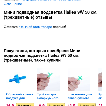
Освещение
Мини подводная подсветка Hailea 9W 50 см.
(трехцветные) отзывы
Оставьте
отзыв об этом товаре
первым!
Покупатели, которые приобрели Мини
подводная подсветка Hailea 9W 50 см.
(трехцветные), также купили
Обратный клапан
Тройник для
Крестовина для
Кран
воздуха для...
аквариумного...
аквариумного...
аква
26
19
13
23
Р
Р
Р