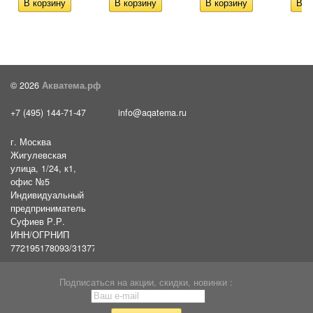
© 2026
Акватема.рф
+7 (495) 144-71-47
info@aqatema.ru
г. Москва
Жигулевская
улица, 1/24, к1,
офис №5
Индивидуальный
предприниматель
Суфиев Р.Р.
ИНН/ОГРНИП
772195178093/31377461610054
Подписаться на акции, скидки, новинки :