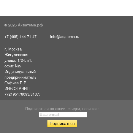
© 2026
Акватема.рф
+7 (495) 144-71-47
info@aqatema.ru
г. Москва
Жигулевская
улица, 1/24, к1,
офис №5
Индивидуальный
предприниматель
Суфиев Р.Р.
ИНН/ОГРНИП
772195178093/31377461610054
Подписаться на акции, скидки, новинки :