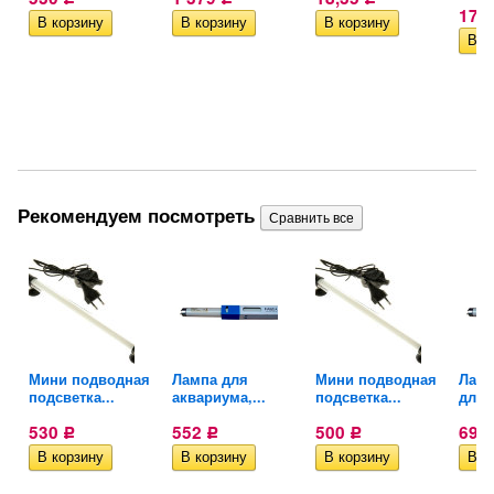
17,
Рекомендуем посмотреть
Мини подводная
Лампа для
Мини подводная
Ламп
подсветка...
аквариума,...
подсветка...
для..
530
552
500
691
Р
Р
Р