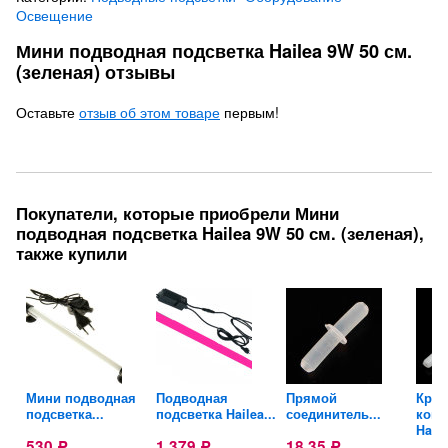
Освещение
Мини подводная подсветка Hailea 9W 50 см.
(зеленая) отзывы
Оставьте
отзыв об этом товаре
первым!
Покупатели, которые приобрели Мини
подводная подсветка Hailea 9W 50 см. (зеленая),
также купили
Мини подводная
Подводная
Прямой
Кран
подсветка...
подсветка Hailea...
соединитель...
комп
HaoHa
530
1 379
18,35
Р
Р
Р