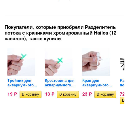
Покупатели, которые приобрели Разделитель
потока с краниками хромированный Hailea (12
каналов), также купили
ля
Тройник для
Крестовина для
Кран для
Разд
аквариумного...
аквариумного...
аквариумного...
поток
19
13
23
720
Р
Р
Р