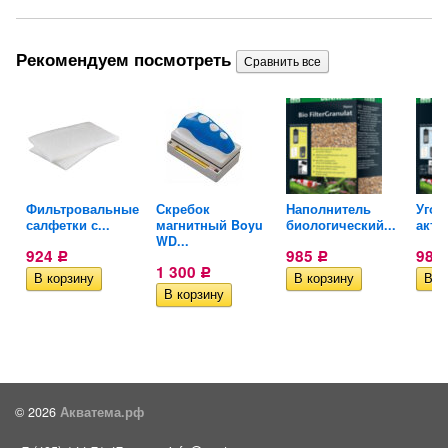
Рекомендуем посмотреть
Фильтровальные
Скребок
Наполнитель
Угол
u
салфетки с...
магнитный Boyu
биологический...
акти
WD...
924
985
985
Р
Р
1 300
Р
© 2026
Акватема.рф