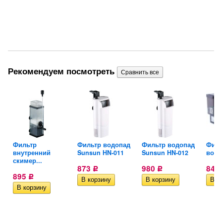
Рекомендуем посмотреть
Фильтр
Фильтр водопад
Фильтр водопад
Филь
внутренний
Sunsun HN-011
Sunsun HN-012
водо
скимер...
873
980
848
Р
Р
895
Р