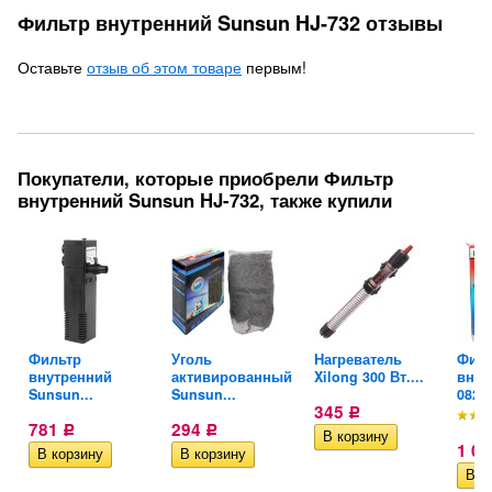
Фильтр внутренний Sunsun HJ-732 отзывы
Оставьте
отзыв об этом товаре
первым!
Покупатели, которые приобрели Фильтр
внутренний Sunsun HJ-732, также купили
Фильтр
Уголь
Нагреватель
Филь
внутренний
активированный
Xilong 300 Вт....
внут
Sunsun...
Sunsun...
082A
345
Р
781
294
Р
Р
1 0