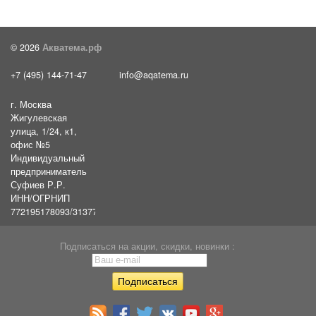
© 2026
Акватема.рф
+7 (495) 144-71-47
info@aqatema.ru
г. Москва
Жигулевская
улица, 1/24, к1,
офис №5
Индивидуальный
предприниматель
Суфиев Р.Р.
ИНН/ОГРНИП
772195178093/31377461610054
Подписаться на акции, скидки, новинки :