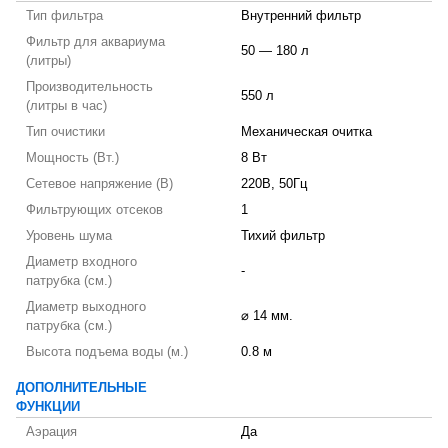
Тип фильтра
Внутренний фильтр
Фильтр для аквариума
50 — 180 л
(литры)
Производительность
550 л
(литры в час)
Тип очистики
Механическая очитка
Мощность (Вт.)
8 Вт
Сетевое напряжение (В)
220В, 50Гц
Фильтрующих отсеков
1
Уровень шума
Тихий фильтр
Диаметр входного
-
патрубка (см.)
Диаметр выходного
⌀ 14 мм.
патрубка (см.)
Высота подъема воды (м.)
0.8 м
ДОПОЛНИТЕЛЬНЫЕ
ФУНКЦИИ
Аэрация
Да