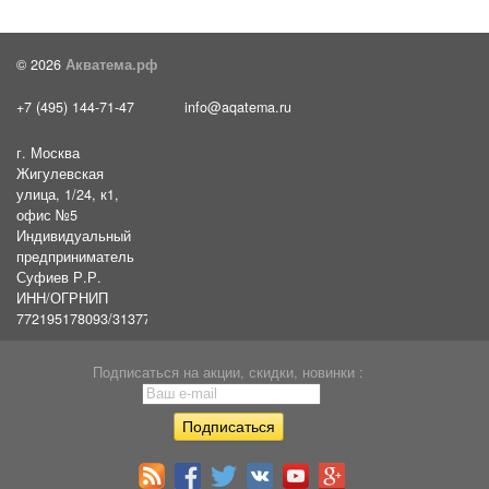
© 2026
Акватема.рф
+7 (495) 144-71-47
info@aqatema.ru
г. Москва
Жигулевская
улица, 1/24, к1,
офис №5
Индивидуальный
предприниматель
Суфиев Р.Р.
ИНН/ОГРНИП
772195178093/31377461610054
Подписаться на акции, скидки, новинки :