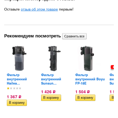
Оставьте
отзыв об этом товаре
первым!
Рекомендуем посмотреть
Фильтр
Фильтр
Фильтр
Филь
внутренний
внутренний
внутренний Boyu
внут
Hailea...
Sunsun...
FP-18E
Suns
1 426
1 504
1 5
Р
Р
1 367
Р