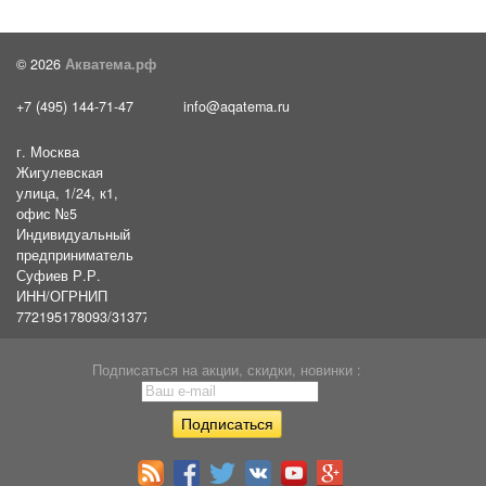
© 2026
Акватема.рф
+7 (495) 144-71-47
info@aqatema.ru
г. Москва
Жигулевская
улица, 1/24, к1,
офис №5
Индивидуальный
предприниматель
Суфиев Р.Р.
ИНН/ОГРНИП
772195178093/31377461610054
Подписаться на акции, скидки, новинки :