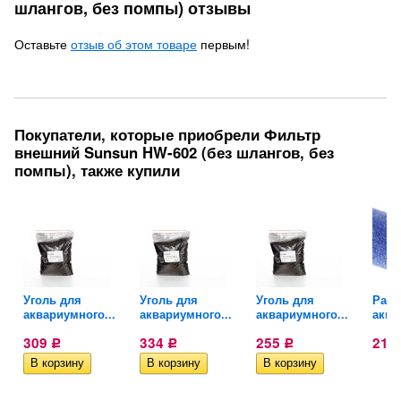
шлангов, без помпы) отзывы
Оставьте
отзыв об этом товаре
первым!
Покупатели, которые приобрели Фильтр
внешний Sunsun HW-602 (без шлангов, без
помпы), также купили
o
Уголь для
Уголь для
Уголь для
Расп
аквариумного...
аквариумного...
аквариумного...
аква
309
334
255
21
Р
Р
Р