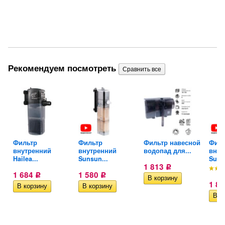
Рекомендуем посмотреть
Фильтр
Фильтр
Фильтр навесной
Филь
.
внутренний
внутренний
водопад для...
внут
Hailea...
Sunsun...
Suns
1 813
Р
1 684
1 580
Р
Р
1 8