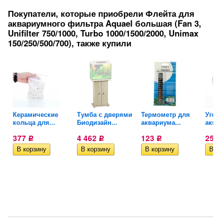
Покупатели, которые приобрели Флейта для
аквариумного фильтра Aquael большая (Fan 3,
Unifilter 750/1000, Turbo 1000/1500/2000, Unimax
150/250/500/700), также купили
ый
Керамические
Тумба с дверями
Термометр для
Угол
кольца для...
Биодизайн...
аквариума...
аква
377
4 462
123
255
Р
Р
Р