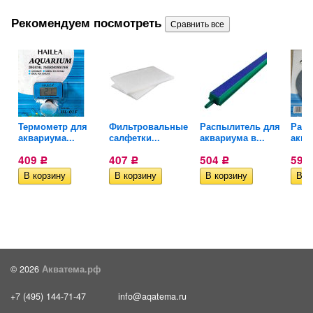
Рекомендуем посмотреть
Термометр для
Фильтровальные
Распылитель для
Расп
аквариума...
салфетки...
аквариума в...
аква
409
407
504
590
Р
Р
Р
© 2026
Акватема.рф
+7 (495) 144-71-47
info@aqatema.ru