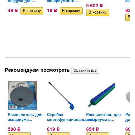
воздуха для...
аквариумного...
800
5 602
Р
49
19
627
Р
Р
Рекомендуем посмотреть
Распылитель для
Скребок
Распылитель для
Расп
аквариума...
многофункциональный...
аквариума в...
диск
590
619
654
667
Р
Р
Р