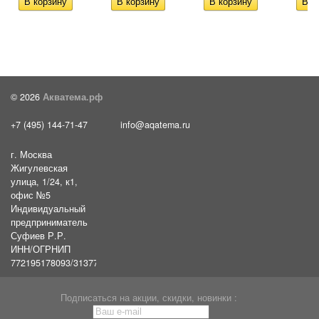
© 2026
Акватема.рф
+7 (495) 144-71-47
info@aqatema.ru
г. Москва
Жигулевская
улица, 1/24, к1,
офис №5
Индивидуальный
предприниматель
Суфиев Р.Р.
ИНН/ОГРНИП
772195178093/31377461610054
Подписаться на акции, скидки, новинки :