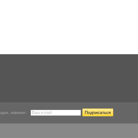
Компрессор Hailea
Компрессор Hailea
Компрессор Hailea
ACO 2203
ACO 9903
ACO 5503
1 064
1 092
1 133
Р
Р
Р
идки, новинки :