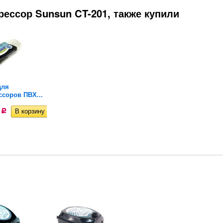
ессор Sunsun CT-201, также купили
для
Нагреватель Boyu GR
Распылитель для
соров ПВХ...
100 Вт....
аквариума...
8
2 572
123
Р
Р
Р