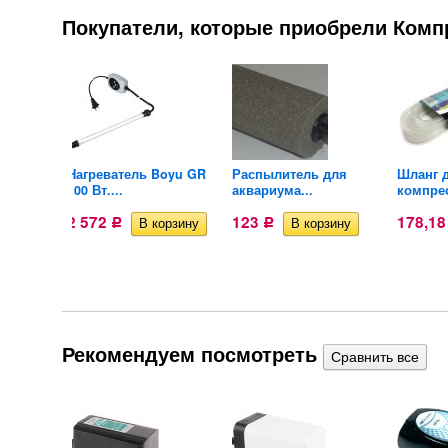
Покупатели, которые приобрели Компр
Нагреватель Boyu GR
Распылитель для
Шланг 
ПВХ...
100 Вт....
аквариума...
компрес
2 572
123
178,1
Р
Р
Рекомендуем посмотреть