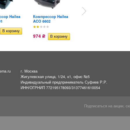
сор Hailea
Компрессор Hailea
Компрессор Hailea
01
ACO 6602
ACO 9601
1 021
Р
974
Р
ema.ru
г. Москва
Жигулевская улица, 1/24, к1, офис №5
Индивидуальный предприниматель Суфиев Р.Р.
ИНН/ОГРНИП 772195178093/31377461610054
Подписаться на акции, ск