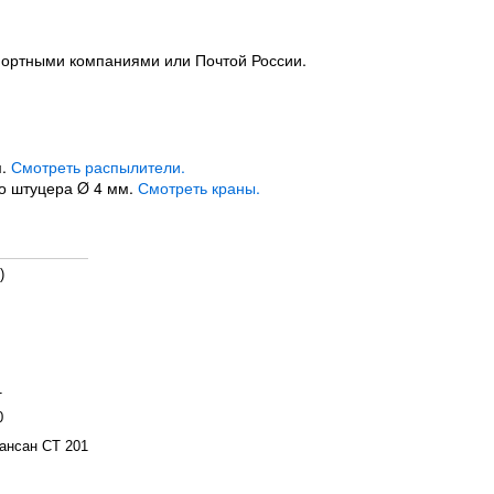
портными компаниями или Почтой России.
м.
Смотреть распылители.
го штуцера Ø 4 мм.
Смотреть краны.
)
1
0
ансан СТ 201