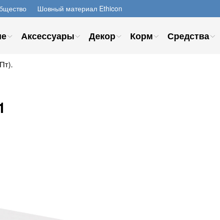
бщество
Шовный материал Ethicon
ие
Аксессуары
Декор
Корм
Средства
Пт).
1