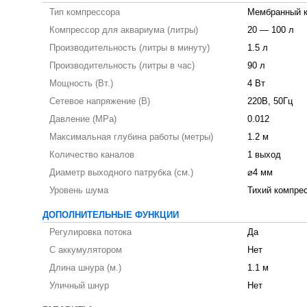
Тип компрессора
Мембранный 
Компрессор для аквариума (литры)
20 — 100 л
Производительность (литры в минуту)
1.5 л
Производительность (литры в час)
90 л
Мощность (Вт.)
4 Вт
Сетевое напряжение (В)
220В, 50Гц
Давление (MPa)
0.012
Максимальная глубина работы (метры)
1.2 м
Количество каналов
1 выход
Диаметр выходного патрубка (см.)
⌀4 мм
Уровень шума
Тихий компре
ДОПОЛНИТЕЛЬНЫЕ ФУНКЦИИ
Регулировка потока
Да
С аккумулятором
Нет
Длина шнура (м.)
1.1 м
Уличный шнур
Нет