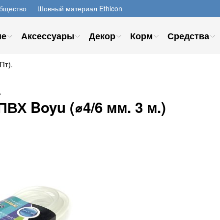
бщество
Шовный материал Ethicon
ие
Аксессуары
Декор
Корм
Средства
Пт).
→
Х Boyu (⌀4/6 мм. 3 м.)