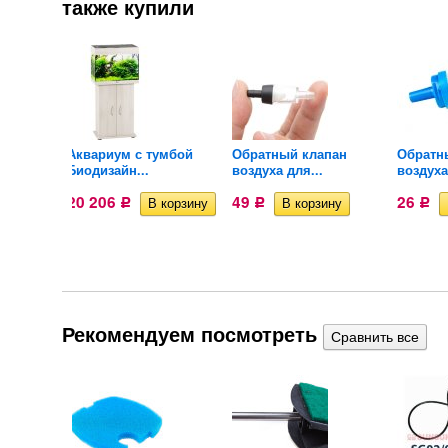
также купили
цилиндр
Аквариум с тумбой
Обратный клапан
Обратн
Биодизайн...
воздуха для...
воздуха
20 206
49
26
Р
Р
Р
Рекомендуем посмотреть