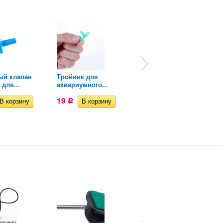
ый клапан
Тройник для
Кран для
 для...
аквариумного...
аквариумного...
19
23
Р
Р