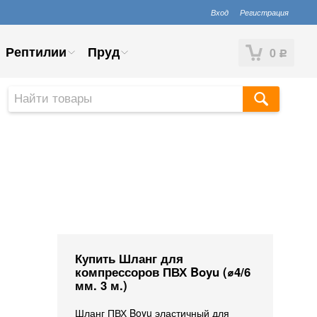
Вход
Регистрация
Рептилии
Пруд
0
Р
Купить Шланг для
компрессоров ПВХ Boyu (⌀4/6
мм. 3 м.)
Шланг ПВХ Boyu эластичный для