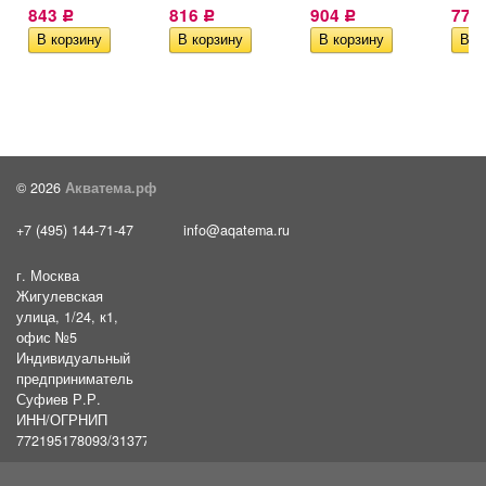
843
816
904
774
Р
Р
Р
© 2026
Акватема.рф
+7 (495) 144-71-47
info@aqatema.ru
г. Москва
Жигулевская
улица, 1/24, к1,
офис №5
Индивидуальный
предприниматель
Суфиев Р.Р.
ИНН/ОГРНИП
772195178093/31377461610054