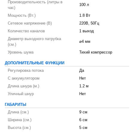
Производительность (литры в
100 л
час)
Мощность (Вт.)
1.8 Вт
Сетевое напряжение (В)
220В, 50Гц
Количество каналов
1 выход
Диаметр выходного патрубка
⌀4 мм
(см.)
Уровень шума
Тихий компрессор
ДОПОЛНИТЕЛЬНЫЕ ФУНКЦИИ
Регулировка потока
Да
С аккумулятором
Нет
Длина шнура (м.)
1.2 м
Уличный шнур
Нет
ГАБАРИТЫ
Длина (см.)
9 см
Ширина (см.)
6 см
Высота (см.)
5 см