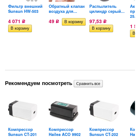
Фильтр внешний
Обратный клапан
Распылитель
Аква
.
Sunsun HW-503
воздуха для...
цилиндр серый...
пря
25...
4 071
49
97,53
Р
Р
Р
1 5
Рекомендуем посмотреть
Компрессор
Компрессор
Компрессор
Комп
Sunsun CT-201
Hailea ACO 9902
Sunsun CT-202
Hail