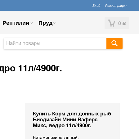
Вход
Регистрация
Рептилии
Пруд
0
Р
ро 11л/4900г.
Купить Корм для донных рыб
Биодизайн Мини Ваферс
Микс, ведро 11л/4900г.
Витаминизированный,