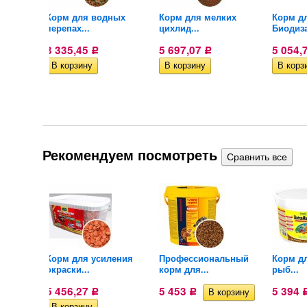
й корм
Корм для водных
Корм для мелких
Корм д
черепах...
цихлид...
Биодиза
3 335,45
5 697,07
5 054,
Р
Р
Рекомендуем посмотреть
ных
Корм для усиления
Профессиональный
Корм дл
окраски...
корм для...
рыб...
5 456,27
5 453
5 394
Р
Р