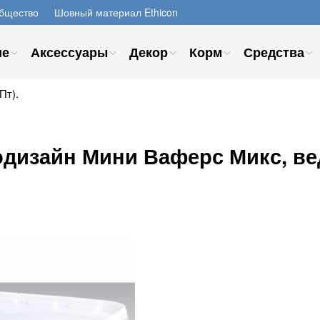
бщество
Шовный материал Ethicon
ие
Аксессуары
Декор
Корм
Средства
Пт).
дизайн Мини Ваферс Микс, вед