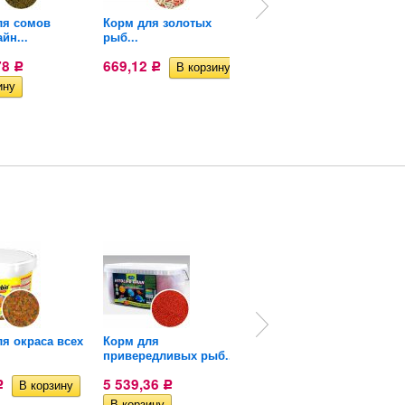
ля сомов
Корм для золотых
Корм для золотых
йн...
рыб...
рыб...
78
669,12
1 162,70
Р
Р
Р
я окраса всех
Корм для
Профессиональный
привередливых рыб...
корм для...
5 539,36
5 349
Р
Р
Р