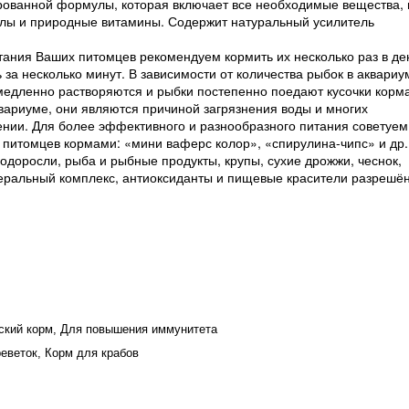
рованной формулы, которая включает все необходимые вещества, 
алы и природные витамины. Содержит натуральный усилитель
.
ания Ваших питомцев рекомендуем кормить их несколько раз в де
за несколько минут. В зависимости от количества рыбок в аквариу
 медленно растворяются и рыбки постепенно поедают кусочки корма
вариуме, они являются причиной загрязнения воды и многих
нии. Для более эффективного и разнообразного питания советуем
питомцев кормами: «мини ваферс колор», «спирулина-чипс» и др.
водоросли, рыба и рыбные продукты, крупы, сухие дрожжи, чеснок,
неральный комплекс, антиоксиданты и пищевые красители разрешё
еский корм, Для повышения иммунитета
еветок, Корм для крабов