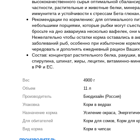
высококачественного сырья оптимальной сбаланси
частности, растительные и животные белки, минер
иммунитета и устойчивости к стрессам Бета-глюкан
Рекомендации по кормлению: для оптимального пит
небольшими порциями, которые рыбки могут съесть 
бросьте на дно аквариума несколько вафелек, они
Нежелательно чтобы остатки корма оставались в ак
заболеваний рыб, особенно при избыточном кормле
чередовать и дополнять ежедневный рацион Ваших 
Состав: концентрат растительного белка, ракушки, 
спирулина, шпинат, жиры, лецитин, витаминно-ми
в РФ и ЕС.
Вес
4900 г
Объем
11 л
Производитель
Биодизайн (Россия)
Упаковка
Корм в ведрах
Назначение корма
Усиление окраса, Энергетич
Для обитателей
Корм для сомов, Корм для кр
Вид корма
Корм в чипсах