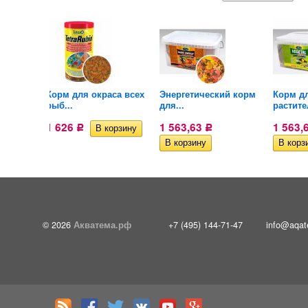
ид
Корм для окраса всех
Энергетический корм
Корм д
рыб...
для...
растите
1 626
1 563,63
1 563,
Р
Р
© 2026
Акватема.рф
+7 (495) 144-71-47
info@aqat