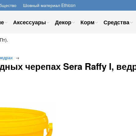
бщество
Шовный материал Ethicon
ие
Аксессуары
Декор
Корм
Средства
Пт).
ведрах
→
ых черепах Sera Raffy I, ведро