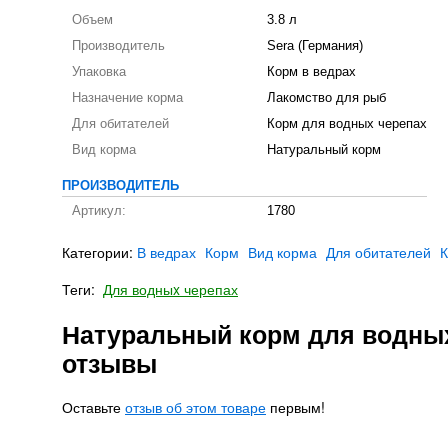
Объем
3.8 л
Производитель
Sera (Германия)
Упаковка
Корм в ведрах
Назначение корма
Лакомство для рыб
Для обитателей
Корм для водных черепах
Вид корма
Натуральный корм
ПРОИЗВОДИТЕЛЬ
Артикул:
1780
Категории:
В ведрах
Корм
Вид корма
Для обитателей
К
Теги:
Для водныx черепах
Натуральный корм для водных ч
отзывы
Оставьте
отзыв об этом товаре
первым!