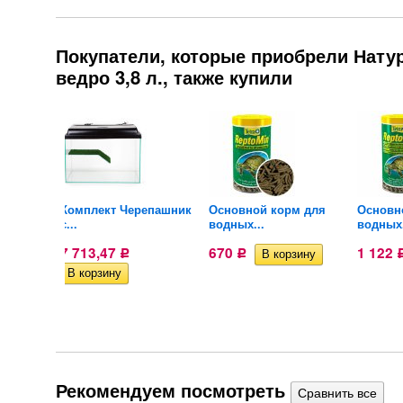
Покупатели, которые приобрели Натур
ведро 3,8 л., также купили
очистки
Комплект Черепашник
Основной корм для
Основн
с...
водных...
водных.
7 713,47
670
1 122
Р
Р
Рекомендуем посмотреть