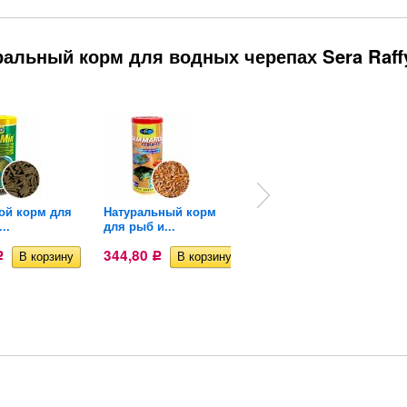
альный корм для водных черепах Sera Raffy
ой корм для
Натуральный корм
Корм для рыб и
..
для рыб и...
черепах...
344,80
374,61
Р
Р
Р