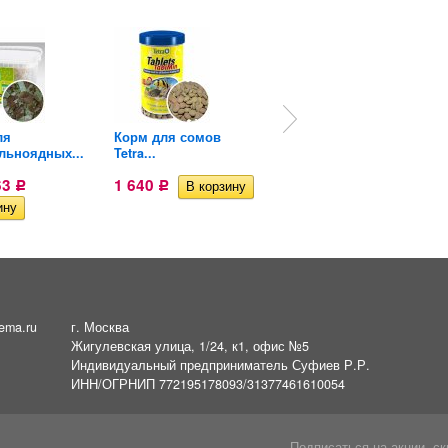
ля
Корм для сомов
Корм для всех
льноядных...
Tetra...
прудовых рыб...
63
1 640
1 645,50
Р
Р
Р
ema.ru
г. Москва
Жигулевская улица, 1/24, к1, офис №5
Индивидуальный предприниматель Суфиев Р.Р.
ИНН/ОГРНИП 772195178093/31377461610054
Подписаться на акции, ск