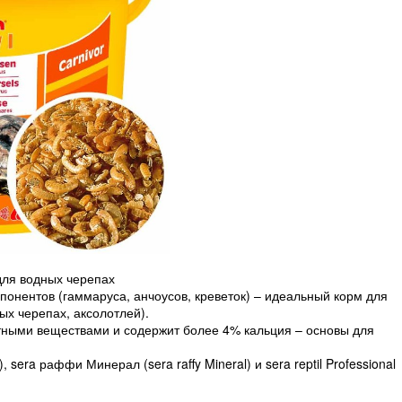
для водных черепах
онентов (гаммаруса, анчоусов, креветок) – идеальный корм для
х черепах, аксолотлей).
ными веществами и содержит более 4% кальция – основы для
 sera раффи Минерал (sera raffy Mineral) и sera reptil Professional