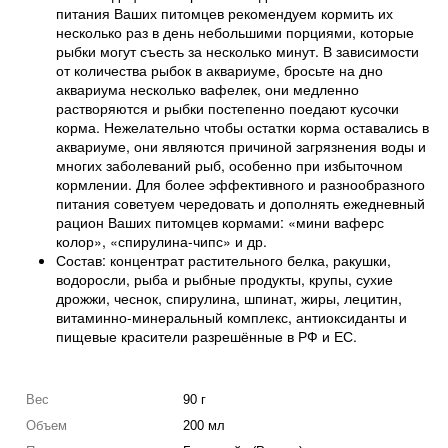
питания Ваших питомцев рекомендуем кормить их
несколько раз в день небольшими порциями, которые
рыбки могут съесть за несколько минут. В зависимости
от количества рыбок в аквариуме, бросьте на дно
аквариума несколько вафелек, они медленно
растворяются и рыбки постепенно поедают кусочки
корма. Нежелательно чтобы остатки корма оставались в
аквариуме, они являются причиной загрязнения воды и
многих заболеваний рыб, особенно при избыточном
кормлении. Для более эффективного и разнообразного
питания советуем чередовать и дополнять ежедневный
рацион Ваших питомцев кормами: «мини ваферс
колор», «спирулина-чипс» и др.
Состав: концентрат растительного белка, ракушки,
водоросли, рыба и рыбные продукты, крупы, сухие
дрожжи, чеснок, спирулина, шпинат, жиры, лецитин,
витаминно-минеральный комплекс, антиоксиданты и
пищевые красители разрешённые в РФ и ЕС.
Вес
90 г
Объем
200 мл