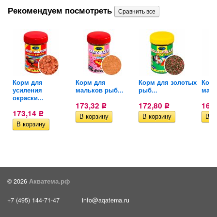
Рекомендуем посмотреть
Корм для
Корм для
Корм для золотых
Корм
.
усиления
мальков рыб...
рыб...
маль
окраски...
173,32
172,80
169
Р
Р
173,14
Р
© 2026
Акватема.рф
+7 (495) 144-71-47
info@aqatema.ru