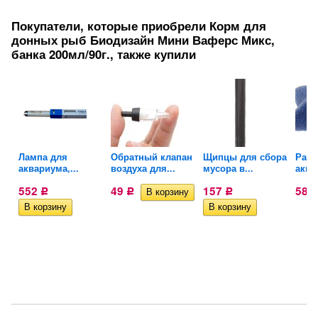
Покупатели, которые приобрели Корм для
донных рыб Биодизайн Мини Ваферс Микс,
банка 200мл/90г., также купили
..
Лампа для
Обратный клапан
Щипцы для сбора
Расп
аквариума,...
воздуха для...
мусора в...
аква
552
49
157
58
Р
Р
Р