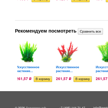
Рекомендуем посмотреть
Искусственное
Искусственное
Искусс
растение...
растение...
растение
261,57
261,57
261,5
Р
Р
© 2026
Акватема.рф
+7 (495) 144-71-47
info@aqat