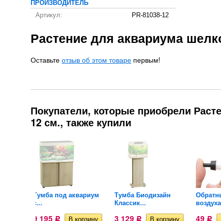
ПРОИЗВОДИТЕЛЬ
Артикул:
PR-81038-12
Растение для аквариума шелк
Оставьте
отзыв об этом товаре
первым!
Покупатели, которые приобрели Раст
12 см., также купили
Тумба под аквариум
Тумба Биодизайн
Обратн
с...
Классик...
воздуха
9 195
3 129
49
Р
Р
Р