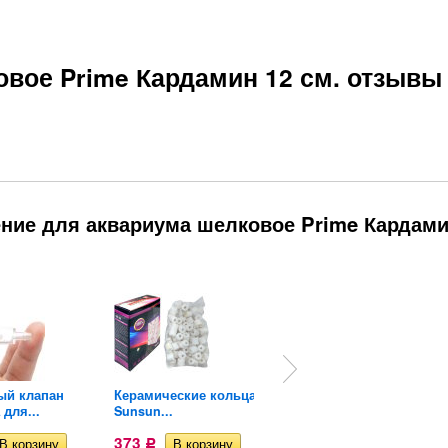
овое Prime Кардамин 12 см. отзывы
ение для аквариума шелковое Prime Кардам
ый клапан
Керамические кольца
Уголь для
 для...
Sunsun...
аквариумного...
373
309
Р
Р