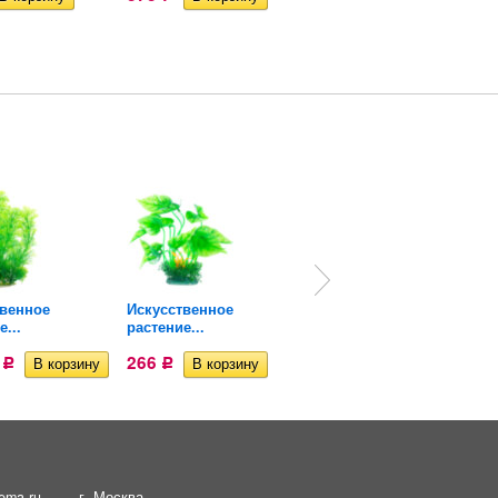
твенное
Искусственное
Растение для
...
растение...
аквариума...
7
266
254
Р
Р
Р
ema.ru
г. Москва