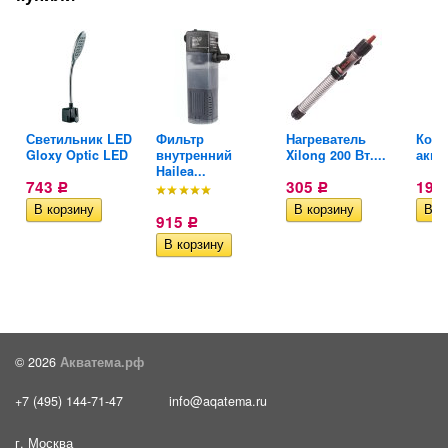
Светильник LED
Фильтр
Нагреватель
Конд
Gloxy Optic LED
внутренний
Xilong 200 Вт....
аква
Hailea...
743
305
197
Р
Р
915
Р
© 2026
Акватема.рф
+7 (495) 144-71-47
info@aqatema.ru
г. Москва