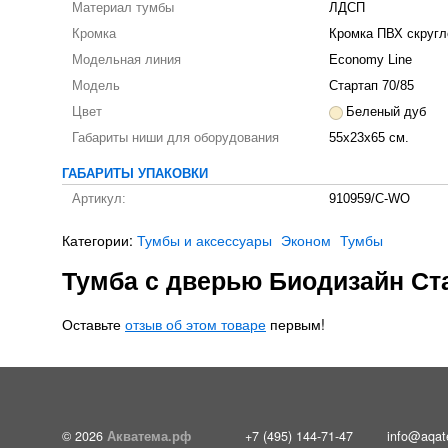
Материал тумбы
ЛДСП
Кромка
Кромка ПВХ скругл
Модельная линия
Economy Line
Модель
Стартап 70/85
Цвет
Беленый дуб
Габариты ниши для оборудования
55x23x65 см.
ГАБАРИТЫ УПАКОВКИ
Артикул:
910959/C-WO
Категории:
Тумбы и аксессуары
Эконом
Тумбы
Тумба с дверью Биодизайн Ст
Оставьте
отзыв об этом товаре
первым!
© 2026
Акватема.рф
+7 (495) 144-71-47
info@aqat