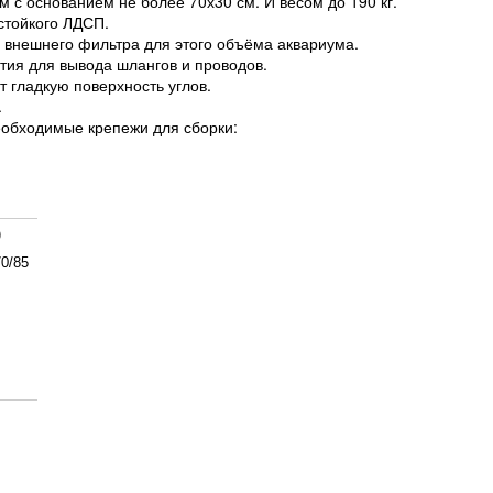
 с основанием не более 70х30 см. И весом до 190 кг.
стойкого ЛДСП.
 внешнего фильтра для этого объёма аквариума.
тия для вывода шлангов и проводов.
 гладкую поверхность углов.
.
необходимые крепежи для сборки:
.
)
70/85