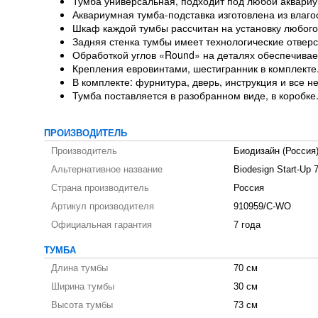
Тумба универсальная, подходит под любой аквариум
Аквариумная тумба-подставка изготовлена из влаго
Шкаф каждой тумбы рассчитан на установку любого
Задняя стенка тумбы имеет технологические отверс
Обработкой углов «Round» на деталях обеспечивает
Крепления евровинтами, шестигранник в комплекте
В комплекте: фурнитура, дверь, инструкция и все 
Тумба поставляется в разобранном виде, в коробке
ПРОИЗВОДИТЕЛЬ
Производитель
Биодизайн (Россия
Альтернативное название
Biodesign Start-Up 
Страна производитель
Россия
Артикул производителя
910959/C-WO
Официальная гарантия
7 года
ТУМБА
Длина тумбы
70 см
Ширина тумбы
30 см
Высота тумбы
73 см