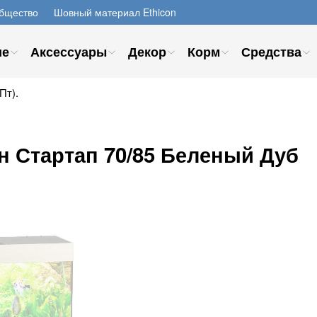
бщество
Шовный материал Ethicon
ие
Аксессуары
Декор
Корм
Средства
Пт).
н Стартап 70/85 Беленый Дуб