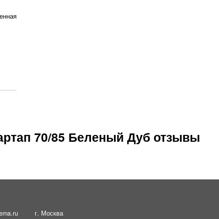
енная
артап 70/85 Беленый Дуб отзывы
ema.ru
г. Москва