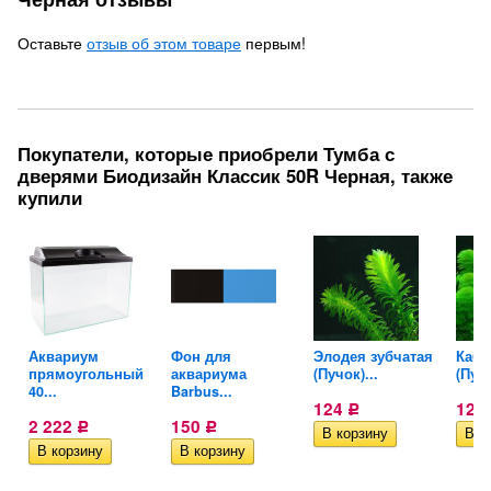
Оставьте
отзыв об этом товаре
первым!
Покупатели, которые приобрели Тумба с
дверями Биодизайн Классик 50R Черная, также
купили
Аквариум
Фон для
Элодея зубчатая
Кабо
..
прямоугольный
аквариума
(Пучок)...
(Пучо
40...
Barbus...
124
124
Р
2 222
150
Р
Р