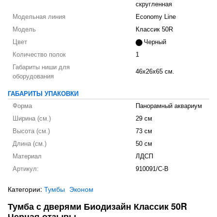
скругленная
Модельная линия
Economy Line
Модель
Классик 50R
Цвет
Черный
Количество полок
1
Габариты ниши для
46x26x65 см.
оборудования
ГАБАРИТЫ УПАКОВКИ
Форма
Панорамный аквариум
Ширина (см.)
29 см
Высота (см.)
73 см
Длина (см.)
50 см
Материал
ЛДСП
Артикул:
910091/C-B
Категории:
Тумбы
Эконом
Тумба с дверями Биодизайн Классик 50R
Черная отзывы