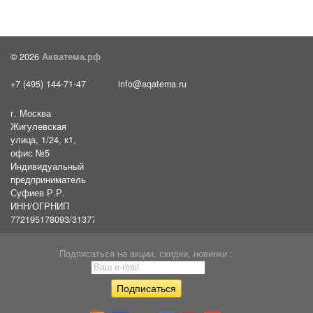
© 2026
Акватема.рф
+7 (495) 144-71-47
info@aqatema.ru
г. Москва
Жигулевская
улица, 1/24, к1,
офис №5
Индивидуальный
предприниматель
Суфиев Р.Р.
ИНН/ОГРНИП
772195178093/31377461610054
Подписаться на акции, скидки, новинки :