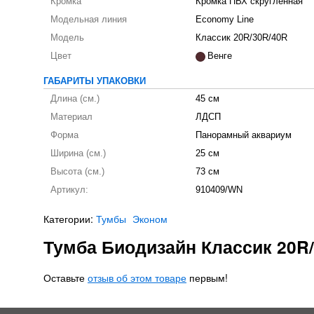
Кромка
Кромка ПВХ скругленная
Модельная линия
Economy Line
Модель
Классик 20R/30R/40R
Цвет
Венге
ГАБАРИТЫ УПАКОВКИ
Длина (см.)
45 см
Материал
ЛДСП
Форма
Панорамный аквариум
Ширина (см.)
25 см
Высота (см.)
73 см
Артикул:
910409/WN
Категории:
Тумбы
Эконом
Тумба Биодизайн Классик 20R
Оставьте
отзыв об этом товаре
первым!