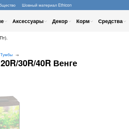
бщество
Шовный материал Ethicon
ие
Аксессуары
Декор
Корм
Средства
Пт).
Тумбы
→
20R/30R/40R Венге