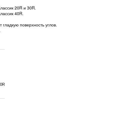
лассик 20R и 30R.
лассик 40R.
 гладкую поверхность углов.
.
40R