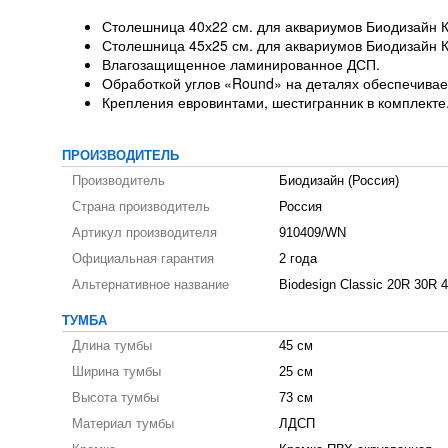
Столешница 40х22 см. для аквариумов Биодизайн К
Столешница 45х25 см. для аквариумов Биодизайн К
Влагозащищенное ламинированное ДСП.
Обработкой углов «Round» на деталях обеспечивает
Крепления евровинтами, шестигранник в комплекте
ПРОИЗВОДИТЕЛЬ
Производитель
Биодизайн (Россия)
Страна производитель
Россия
Артикул производителя
910409/WN
Официальная гарантия
2 года
Альтернативное название
Biodesign Classic 20R 30R 
ТУМБА
Длина тумбы
45 см
Ширина тумбы
25 см
Высота тумбы
73 см
Материал тумбы
ЛДСП