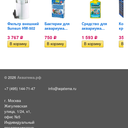
Фильтр внешний
Бактерии для
Средство для
Кора
..
Sunsun HW-502
аквариума...
аквариума...
крош
3 767
750
1 593
356
Р
Р
Р
© 2026
Акватема.рф
+7 (495) 144-71-47
info@aqatema.ru
г. Москва
Жигулевская
улица, 1/24, к1,
офис №5
Индивидуальный
предприниматель