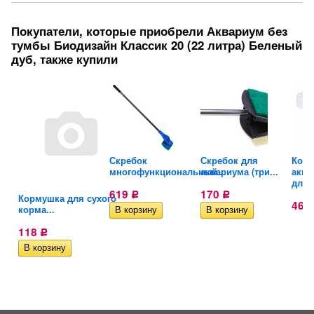
Покупатели, которые приобрели Аквариум без
тумбы Биодизайн Классик 20 (22 литра) Беленый
дуб, также купили
Скребок
Скребок для
Кор
многофункциональный...
аквариума (три...
аква
для..
619
170
Р
Р
Кормушка для сухого
46
корма...
118
Р