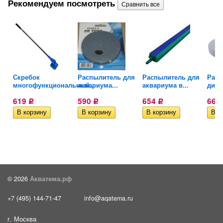
Рекомендуем посмотреть
Скребок
Распылитель для
Распылитель для
Расп
многофункциональный...
аквариума...
аквариума в...
диск
619
590
654
667
Р
Р
Р
© 2026
Акватема.рф
+7 (495) 144-71-47
info@aqatema.ru
г. Москва