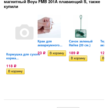
магнитный Boyu FMB 201A плавающий S, также
купили
Кран для
Сачок зеленый
Терм
аквариумного...
Hailea (20 см.)
аква
23
189
123
Р
Р
Кормушка для сухого
корма...
118
Р