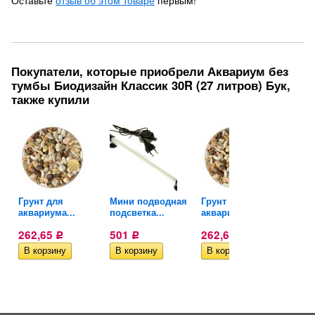
Оставьте
отзыв об этом товаре
первым!
Покупатели, которые приобрели Аквариум без
тумбы Биодизайн Классик 30R (27 литров) Бук,
также купили
я
Грунт для
Мини подводная
Грунт для
Мини
аквариума...
подсветка...
аквариума...
подс
262,65
501
262,65
501
Р
Р
Р