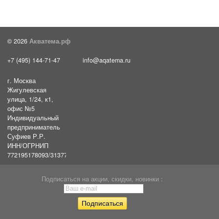
© 2026
Акватема.рф
+7 (495) 144-71-47
info@aqatema.ru
г. Москва
Жигулевская
улица, 1/24, к1,
офис №5
Индивидуальный
предприниматель
Суфиев Р.Р.
ИНН/ОГРНИП
772195178093/31377461610054
Подписаться на акции, скидки, новинки :