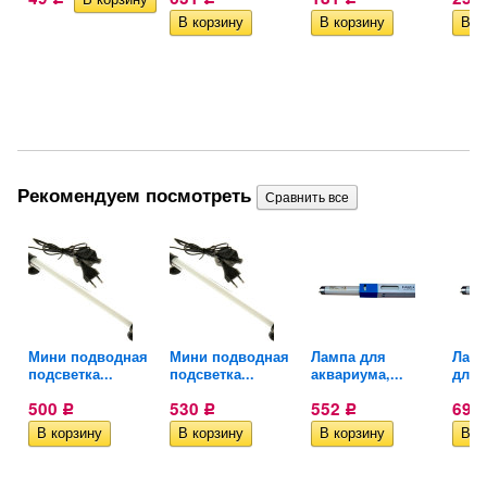
Рекомендуем посмотреть
Мини подводная
Мини подводная
Лампа для
Ламп
подсветка...
подсветка...
аквариума,...
для..
500
530
552
691
Р
Р
Р