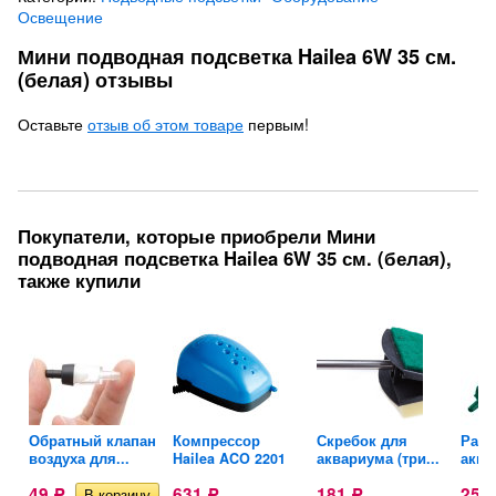
Освещение
Мини подводная подсветка Hailea 6W 35 см.
(белая) отзывы
Оставьте
отзыв об этом товаре
первым!
Покупатели, которые приобрели Мини
подводная подсветка Hailea 6W 35 см. (белая),
также купили
Обратный клапан
Компрессор
Скребок для
Расп
воздуха для...
Hailea ACO 2201
аквариума (три...
аква
49
631
181
257
Р
Р
Р