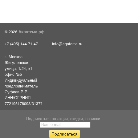
© 2026
Акватема.рф
+7 (495) 144-71-47
info@aqatema.ru
г. Москва
Жигулевская
улица, 1/24, к1,
офис №5
Индивидуальный
предприниматель
Суфиев Р.Р.
ИНН/ОГРНИП
772195178093/31377461610054
Подписаться на акции, скидки, новинки :