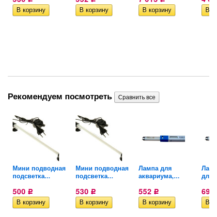
Рекомендуем посмотреть
Мини подводная
Мини подводная
Лампа для
Ламп
подсветка...
подсветка...
аквариума,...
для..
500
530
552
691
Р
Р
Р