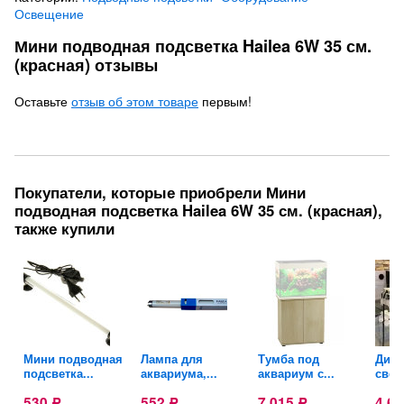
Освещение
Мини подводная подсветка Hailea 6W 35 см.
(красная) отзывы
Оставьте
отзыв об этом товаре
первым!
Покупатели, которые приобрели Мини
подводная подсветка Hailea 6W 35 см. (красная),
также купили
я
Мини подводная
Лампа для
Тумба под
Дио
подсветка...
аквариума,...
аквариум с...
свет
530
552
7 015
4 6
Р
Р
Р