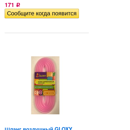
171
Р
Шланг воздушный GLOXY