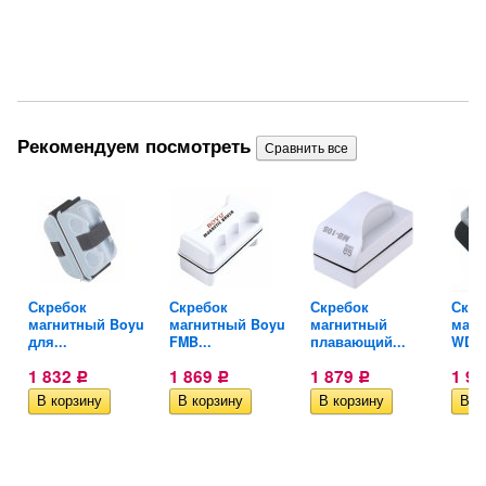
Рекомендуем посмотреть
Скребок
Скребок
Скребок
Скре
магнитный Boyu
магнитный Boyu
магнитный
магн
для...
FMB...
плавающий...
WD..
1 832
1 869
1 879
1 9
Р
Р
Р