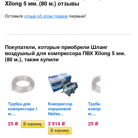
Xilong 5 мм. (80 м.) отзывы
Оставьте
отзыв об этом товаре
первым!
Покупатели, которые приобрели Шланг
воздушный для компрессора ПВХ Xilong 5 мм.
(80 м.), также купили
Трубка для
Компрессор
Трубка для
Комп
компрессора 1
поршневой
компрессора 1
пор
м....
Hailea...
м....
Haile
25
2 914
25
2 9
Р
Р
Р