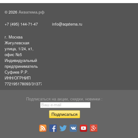
© 2026
Акватема.рф
+7 (495) 144-71-47
info@aqatema.ru
г. Москва
Жигулевская
улица, 1/24, к1,
офис №5
Индивидуальный
предприниматель
Суфиев Р.Р.
ИНН/ОГРНИП
772195178093/31377461610054
Подписаться на акции, скидки, новинки :