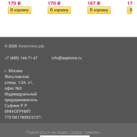
170
170
167
175
Р
Р
Р
© 2026
Акватема.рф
+7 (495) 144-71-47
info@aqatema.ru
г. Москва
Жигулевская
улица, 1/24, к1,
офис №5
Индивидуальный
предприниматель
Суфиев Р.Р.
ИНН/ОГРНИП
772195178093/31377461610054
Подписаться на акции, скидки, новинки :