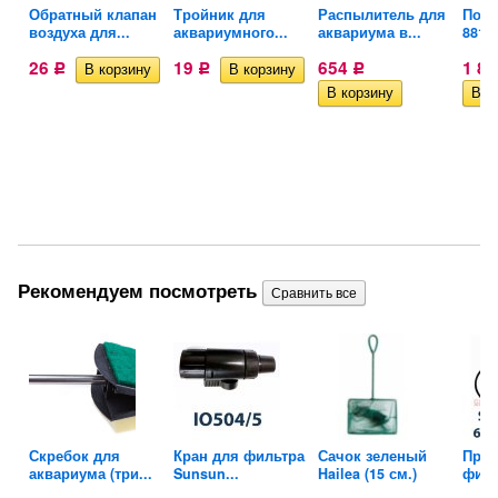
Обратный клапан
Тройник для
Распылитель для
Помп
Х
воздуха для...
аквариумного...
аквариума в...
8815.
26
19
654
1 8
Р
Р
Р
Рекомендуем посмотреть
Скребок для
Кран для фильтра
Сачок зеленый
Прок
аквариума (три...
Sunsun...
Hailea (15 см.)
филь