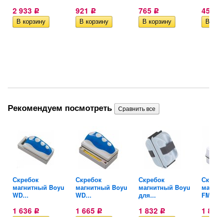
2 933
921
765
454
Р
Р
Р
Рекомендуем посмотреть
Скребок
Скребок
Скребок
Скре
магнитный Boyu
магнитный Boyu
магнитный Boyu
магн
WD...
WD...
для...
FMB.
1 636
1 665
1 832
1 8
Р
Р
Р