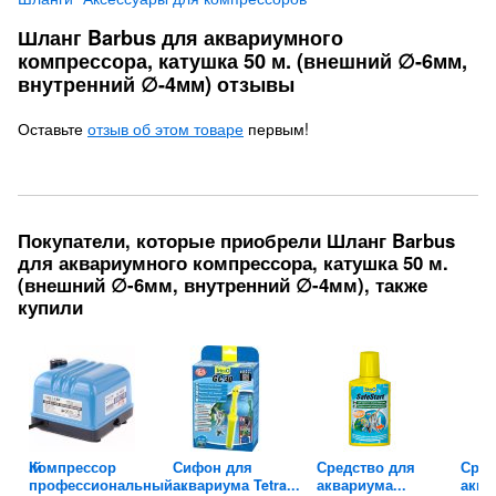
Шланг Barbus для аквариумного
компрессора, катушка 50 м. (внешний ∅-6мм,
внутренний ∅-4мм) отзывы
Оставьте
отзыв об этом товаре
первым!
Покупатели, которые приобрели Шланг Barbus
для аквариумного компрессора, катушка 50 м.
(внешний ∅-6мм, внутренний ∅-4мм), также
купили
енный
Компрессор
Сифон для
Средство для
Сред
профессиональный...
аквариума Tetra...
аквариума...
аква