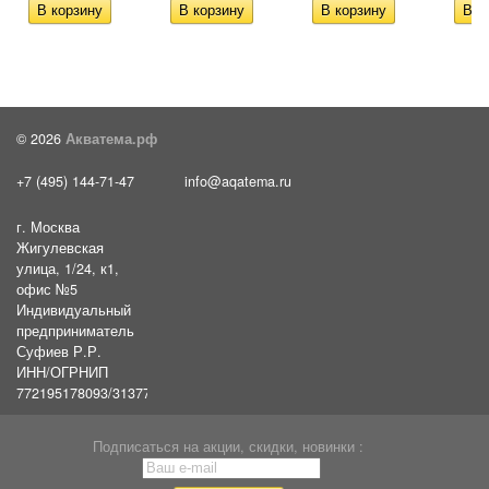
© 2026
Акватема.рф
+7 (495) 144-71-47
info@aqatema.ru
г. Москва
Жигулевская
улица, 1/24, к1,
офис №5
Индивидуальный
предприниматель
Суфиев Р.Р.
ИНН/ОГРНИП
772195178093/31377461610054
Подписаться на акции, скидки, новинки :