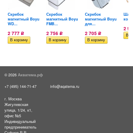
Скребок
Скребок
Скребок
Шлан
...
магнитный Boyu
магнитный Boyu
магнитный Boyu
комп
WD...
FMB...
для...
2 9
2 777
2 756
2 705
Р
Р
Р
© 2026
Акватема.рф
+7 (495) 144-71-47
info@aqatema.ru
г. Москва
Жигулевская
улица, 1/24, к1,
офис №5
Индивидуальный
предприниматель
Суфиев Р.Р.