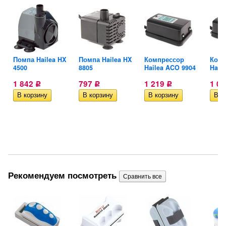
X
Помпа Hailea HX
Помпа Hailea HX
Компрессор
Комп
4500
8805
Hailea ACO 9904
Hail
1 842
797
1 219
1 0
Р
Р
Р
Рекомендуем посмотреть