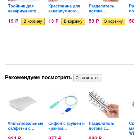
ля
Тройник для
Крестовина для
Разделитель
Разд
аквариумного...
аквариумного...
потока...
поток
19
13
59
50
Р
Р
Р
Рекомендуем посмотреть
Фильтровальные
Сифон с грушей и
Разделитель
Скре
.
салфетки с...
краном...
потока с...
магн
WD..
924
877
988
Р
Р
Р