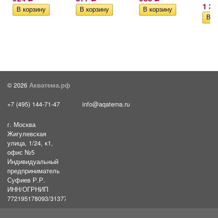
1 3
© 2026
Акватема.рф
+7 (495) 144-71-47
info@aqatema.ru
г. Москва
Жигулевская
улица, 1/24, к1,
офис №5
Индивидуальный
предприниматель
Суфиев Р.Р.
ИНН/ОГРНИП
772195178093/31377461610054