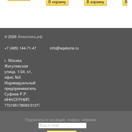
© 2026
Акватема.рф
+7 (495) 144-71-47
info@aqatema.ru
г. Москва
Жигулевская
улица, 1/24, к1,
офис №5
Индивидуальный
предприниматель
Суфиев Р.Р.
ИНН/ОГРНИП
772195178093/31377461610054
Подписаться на акции, скидки, новинки :