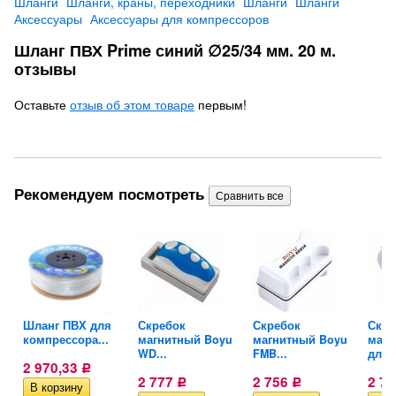
Шланги
Шланги, краны, переходники
Шланги
Шланги
Аксессуары
Аксессуары для компрессоров
Шланг ПВХ Prime синий ∅25/34 мм. 20 м.
отзывы
Оставьте
отзыв об этом товаре
первым!
Рекомендуем посмотреть
й
Шланг ПВХ для
Скребок
Скребок
Скре
компрессора...
магнитный Boyu
магнитный Boyu
магн
WD...
FMB...
для..
2 970,33
Р
2 777
2 756
2 7
Р
Р