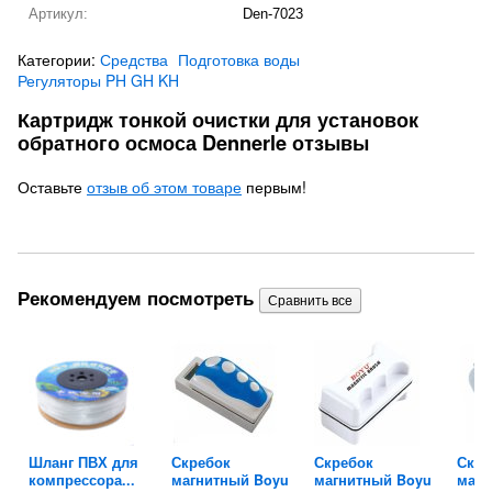
Артикул:
Den-7023
Категории:
Средства
Подготовка воды
Регуляторы PH GH KH
Картридж тонкой очистки для установок
обратного осмоса Dennerle отзывы
Оставьте
отзыв об этом товаре
первым!
Рекомендуем посмотреть
e
Шланг ПВХ для
Скребок
Скребок
Скре
компрессора...
магнитный Boyu
магнитный Boyu
магн