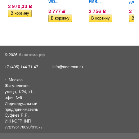
WD...
FMB...
для..
2 970,33
Р
2 777
2 756
2 7
Р
Р
© 2026
Акватема.рф
+7 (495) 144-71-47
info@aqatema.ru
г. Москва
Жигулевская
улица, 1/24, к1,
офис №5
Индивидуальный
предприниматель
Суфиев Р.Р.
ИНН/ОГРНИП
772195178093/31377461610054